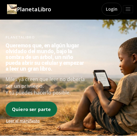
PlanetaLibro
Login
PLANETALIBRO
Queremos que, en algún lugar
olvidado del mundo, bajo la
sombra de un árbol, un niño
pueda abrir su celular y empezar
a leer un gran libro.
Miles ya creen que leer no debería
ser un privilegio.
Y tú puedes hacerlo posible.
Quiero ser parte
Leer el manifiesto